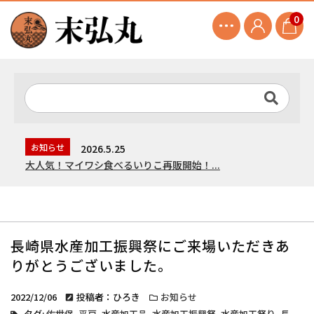
0
お知らせ
2026.5.25
大人気！マイワシ食べるいりこ再販開始！...
長崎県水産加工振興祭にご来場いただきあ
りがとうございました。
2022/12/06
投稿者：ひろき
お知らせ
タグ:
佐世保
,
平戸
,
水産加工品
,
水産加工振興祭
,
水産加工祭り
,
長