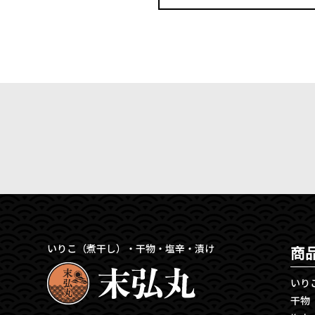
いりこ（煮干し）・干物・塩辛・漬け
商
いり
干物