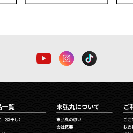
品一覧
末弘丸について
ご
こ（煮干し）
末弘丸の想い
ご注
会社概要
お支