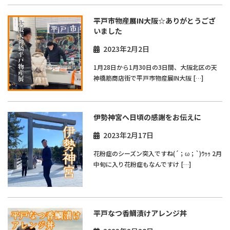
平戸市物産展IN大阪☆ありがとうござ
いました
2023年2月2日
1月28日から1月30日の3日間、大阪北区の天
神橋筋商店街で平戸市物産展IN大阪 […]
伊勢神宮へ日頃の感謝をお伝えに
2023年2月17日
花粉症のシーズン突入ですね(´；ω；`)ｳｩｩ 2月
中旬に入り花粉症もなんですけ […]
平戸なつ香鯛漬けアレンジ丼