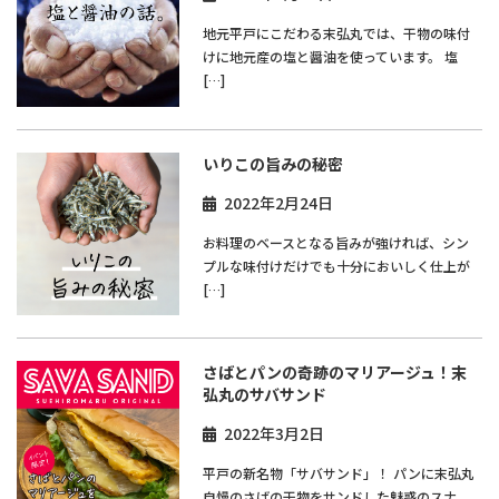
地元平戸にこだわる末弘丸では、干物の味付
けに地元産の塩と醤油を使っています。 塩
[…]
いりこの旨みの秘密
2022年2月24日
お料理のベースとなる旨みが強ければ、シン
プルな味付けだけでも十分においしく仕上が
[…]
さばとパンの奇跡のマリアージュ！末
弘丸のサバサンド
2022年3月2日
平戸の新名物「サバサンド」！ パンに末弘丸
自慢のさばの干物をサンドした魅惑のスナ