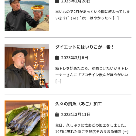
2023年2月28日
早いもので2月があっという間に終わってしま
います(´；ω；`)ｳｯ…はやかった～ […]
ダイエットにはいりこが一番！
2023年3月6日
筋トレを始めたころ、筋肉つけたいからトレ
ーナーさんに「プロテイン飲んだほうがいい
[…]
久々の飛魚（あご）加工
2023年3月11日
先日、久しぶりに塩あごの加工をしました。
10月に獲れたあごを鮮度そのまま急速冷 […]