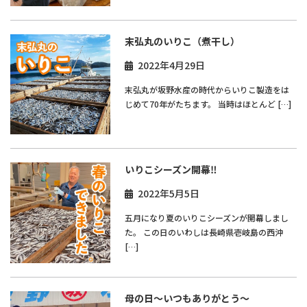
末弘丸のいりこ（煮干し）
2022年4月29日
末弘丸が坂野水産の時代からいりこ製造をは
じめて70年がたちます。 当時はほとんど […]
いりこシーズン開幕‼
2022年5月5日
五月になり夏のいりこシーズンが開幕しまし
た。 この日のいわしは長崎県壱岐島の西沖
[…]
母の日～いつもありがとう～