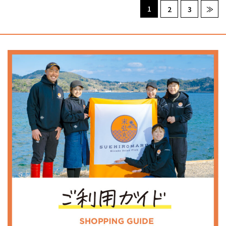
1
2
3
≫