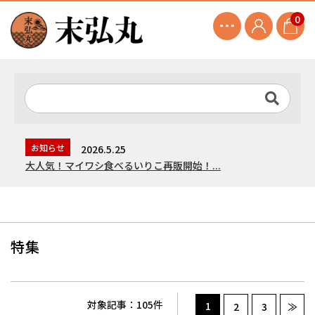
0
お知らせ
2026.5.25
大人気！マイワシ食べるいりこ再販開始！...
特集
対象記事：105件
1
2
3
≫