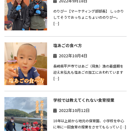
2022年9月18日
のりぴー【マーケティング部部長】 しっかり
してそうでおっちょこちょいののりぴー。
[…]
塩あごの食べ方
2022年10月4日
長崎県平戸市ではあご（飛魚）漁の最盛期を
迎え末弘丸も塩あごの加工におわれています
[…]
学校では教えてくれない食育授業
2022年10月12日
10年以上前から地元の保育園、小学校を中心
に年に一回食育の授業をさせてもらってい […]