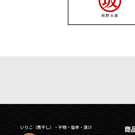
いりこ（煮干し）・干物・塩辛・漬け
商