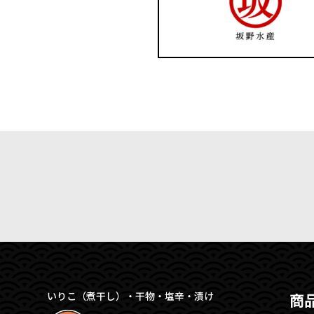
いりこ（煮干し）・干物・塩辛・漬け
商