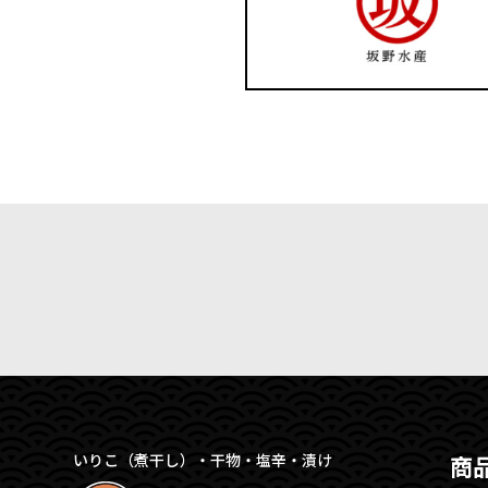
いりこ（煮干し）・干物・塩辛・漬け
商