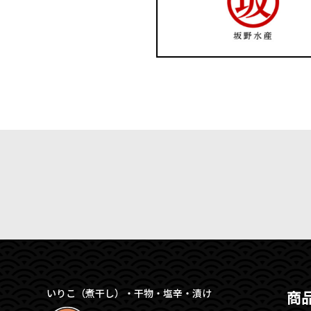
いりこ（煮干し）・干物・塩辛・漬け
商