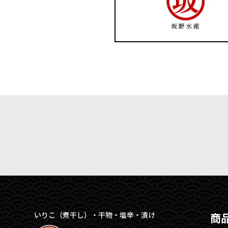
いりこ（煮干し）・干物・塩辛・漬け
商