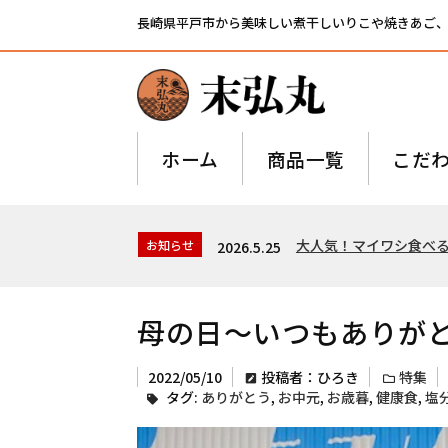
長崎県平戸市から美味しい煮干しいりこや焼きあご
ホーム
商品一覧
こだ
大人気！マイワシ食べ
お知らせ
2026.5.25
母の日～いつもありが
2022/05/10
投稿者：ひろき
特集
タグ:
ありがとう
,
お中元
,
お歳暮
,
健康食
,
塩