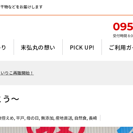
、干物などをお届けします
わり
末弘丸の想い
PICK UP!
ご利用ガ
るいりこ再販開始！
とう～
分控えめ
,
平戸
,
母の日
,
無添加
,
産地直送
,
自然食
,
長崎