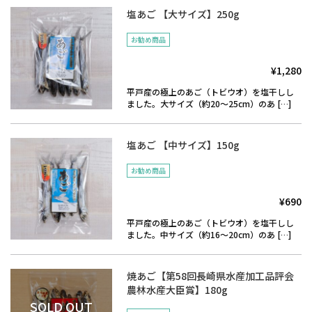
塩あご 【大サイズ】250g
お勧め商品
¥1,280
平戸産の極上のあご（トビウオ）を塩干しし
ました。大サイズ（約20～25cm）のあ […]
塩あご 【中サイズ】150g
お勧め商品
¥690
平戸産の極上のあご（トビウオ）を塩干しし
ました。中サイズ（約16～20cm）のあ […]
焼あご【第58回長崎県水産加工品評会
農林水産大臣賞】180g
SOLD OUT