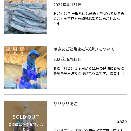
2022年8月31日
あごとは？ 一般的には飛魚と呼ばれている魚
のことを平戸や長崎県北部ではあごとよん
[…]
焼きあごと塩あごの違いについて
2022年6月13日
あご（飛魚）は９月から11月の時期におもに
長崎県平戸沖で漁獲される魚です。 あご […]
ヤリヤリあご
SOLD OUT
¥580
この商品へのお問い合
わせ
自社加工した塩あごを備長炭で丁寧に焼き上