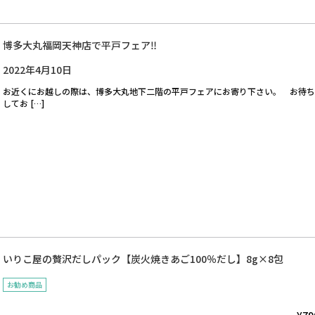
博多大丸福岡天神店で平戸フェア‼︎
2022年4月10日
お近くにお越しの際は、博多大丸地下二階の平戸フェアにお寄り下さい。 お待ち
してお […]
いりこ屋の贅沢だしパック【炭火焼きあご100％だし】8g×8包
お勧め商品